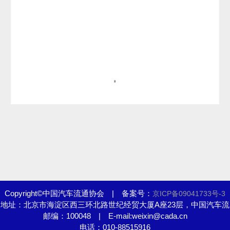
Copyright©中国汽车流通协会 | 备案号：
京ICP备09041733号-3
地址：北京市海淀区西三环北路世纪经贸大厦A座23层，中国汽车流
邮编：100048 | E-mail:weixin@cada.cn
通协会
电话：010-88515916