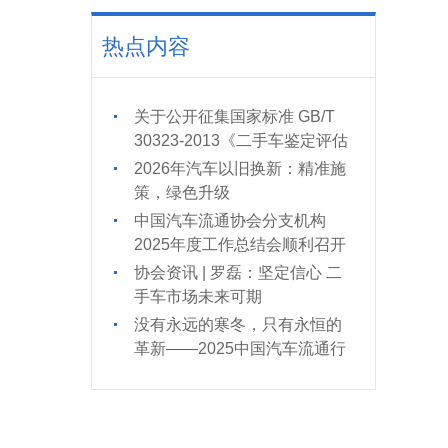
热点内容
关于公开征集国家标准 GB/T
30323-2013《二手车鉴定评估
技术规范》修订意见及修订项
2026年汽车以旧换新：精准施
目起草单位的通知
策，绿色升级
中国汽车流通协会分支机构
2025年度工作总结会顺利召开
协会资讯 | 罗磊：坚定信心 二
手车市场未来可期
没有永远的寒冬，只有永恒的
革新——2025中国汽车流通行
业年会坚定信心，奋楫扬帆“十
五五”