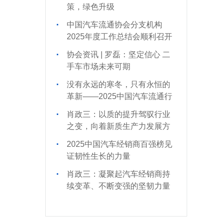
目起草单位的通知
策，绿色升级
中国汽车流通协会分支机构
2025年度工作总结会顺利召开
协会资讯 | 罗磊：坚定信心 二
手车市场未来可期
没有永远的寒冬，只有永恒的
革新——2025中国汽车流通行
业年会坚定信心，奋楫扬帆“十
肖政三：以质的提升驾驭行业
五五”
之变，向着新质生产力发展方
向奋勇前行
2025中国汽车经销商百强榜见
证韧性生长的力量
肖政三：凝聚起汽车经销商持
续变革、不断变强的坚韧力量