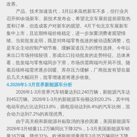
改善。
产品、技术加速迭代，3月以来虽然新车不多，但行业共
召开80余场新车、新技术发布会，希望北京车展前提前获取热
度和订单，但造成客户对新车的观望。4月下旬北京车展新车
集中上市，且近期终端价格稳定，进一步加重消费者观望情
绪。当前批发走弱，既是对终端零售低迷的被动适配调整，也
是车企主动控制产销节奏、缓解渠道压力的理性选择。今年以
来出口市场持续较强，形成出口拉动批发的走势特征。总体来
看，批发端与零售端同步下滑，市场供需两端均开局不强。随
着后续终端需求逐步回暖、库存压力缓解，厂商批发有望在最
后几天大幅回升，批零增速差将逐步收敛。
4.2026年1-3月世界新能源车分析
2026年1-3月世界汽车销量达到2,240万辆，新能源汽车达
到453万辆。2026年1-3月的新能源车份额达到20.2%，其中纯
电动车的占比达到13.8%，插电混动达到6.4%的汽车比例，混
合动力达到7.2%的表现优秀。
由于高关税和新能源补贴取消的涨价因素，美国新能源车
2026年3月销量11.2万辆同比下降32%，1-3月美国新能源车销
量16万辆，降低31%。欧洲新能源乘用车3月35万辆同比下降