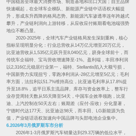
中国稳居全球最大消费市场、制造基地和出口大国；自主品牌
快速崛起，在全球车企梯队、新能源产业链中话语权大幅提
升，形成东升西降的格局态势。新能源汽车渗透率连年跨越式
攀升，产业链利润向上游转移，从应收应付账期看电池端强势
地位不断凸显。
2020-2025年，全球汽车产业链格局发生深刻重构，核心
指标呈现明显分化：行业总营收从14万亿元增至20万亿元，
比亚迪营收从1,535亿元跃升至8,040亿元，跻身全球前十，而
传统车企福特、宝马营收增速降至-1%。盈利端，丰田净利润
以2,316亿元稳居行业第一，福特、Stellantis陷入大额亏损，
中国新势力实现扭亏，零跑净利润从-28亿元增至5亿元；毛利
率方面，法拉利以51.7%维持高位，比亚迪毛利率从17.8%提
升至18.8%，追平日系主流品牌。库存与资金效率上，整车行
业存货周转天数从55天降至54天，中国车企效率领跑，比亚
迪、上汽控制在50天左右；账期差（应付-应收）分化显著，
宁德时代达177天、比亚迪达98天，而丰田、LG新能源为负
值，产业链话语权加速向中国品牌与头部电池企业集中。
6.2026年3月俄罗斯车市分析
2026年1-3月俄罗斯汽车销量达到29.3万辆的低位水平，