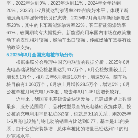
平，2022年达到9%，2023年达到11%，2024年全年达到
20%，2025年1-7月就达到渗透率24%的良好水平，体现了新
能源商用车强势增长良好态势。2025年7月商用车新能源渗透
率29%，其中的卡车新能源渗透率22%，客车新能源渗透率
61%，较同期均有大幅提升。新能源商用车国内市场在政策推
动下的表现相对较强，燃油车出口较强，传统燃油车需要有效
的政策支持。
5.2025年6月全国充电桩市场分析
根据乘联分会整理中国充电联盟的数据分析，2025年6月
充电基础设施的公桩总量达到417万个，6月公桩数量较上月
增长9.1万个，相对去年6月增量1.8万个，增速50%。随车私
桩目前有1,060万个，6月较上月增长28.5万个，增速9%；6月
公桩单桩月均充电1,608度，较去年6月1,461度增长较好。
近年来，我国充电基础设施快速发展，已建成世界上数量
最多、服务范围最广、品种类型最全的充电基础设施体系。按
公桩的充电利用率是私桩的3倍，也就是3:1的关系，则2025年
1-6月充电设施与纯电动的销量占比达到0.77，基本是1:1的关
系，由于公桩安装暴增，总体车桩比的增量已经达到1:1的相
对宽裕水平。