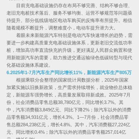
目前充电基础设施仍存在布局不够完善、结构不够合理、
老旧充电桩技术落后、服务不够均衡、运营不够规范等问题亟
待提升。部分低线级地区电动车购买的反悔率有所提升。相信
随着规模不断提升，调整难度小，电动车提升潜力大。
着眼未来新能源汽车特别是电动汽车快速增长的趋势，需
要进一步构建高质量充电基础设施体系，更新老旧交流低功率
桩，增加高功率直流快充的升级，更好满足人民群众购置和使
用新能源汽车的需要，助力推进交通运输绿色低碳转型与现代
化基础设施体系建设。
6.2025年1-7月汽车生产同比增长11%，新能源汽车生产805万
根据乘联分会整理的国家统计局数据分析，2025年国家
加紧实施以旧换新政策，生产需求持续增长，就业物价总体稳
定，新能源车强势增长，高质量发展取得新成效。2025年7月
份，社会消费品零售总额38,780亿元，同比增长3.7%。其
中，汽车消费额3,849亿元、同比下降2%；除汽车以外的消费
品零售额34,931亿元，增长4.3%。1—7月份，社会消费品零
售总额284,238亿元，增长4.8%。其中，汽车消费额27,224亿
元、同比增长0.4%；除汽车以外的消费品零售额257,014亿