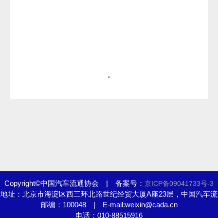
Copyright©中国汽车流通协会 | 备案号：
京ICP备09041733号-3
地址：北京市海淀区西三环北路世纪经贸大厦A座23层，中国汽车流
邮编：100048 | E-mail:weixin@cada.cn
通协会
电话：010-88515916