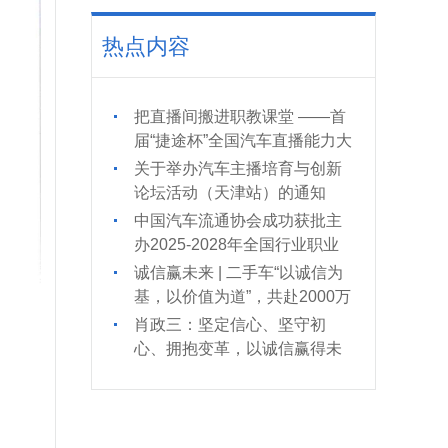
热点内容
把直播间搬进职教课堂 ——首
届“捷途杯”全国汽车直播能力大
赛的“破圈”实践
关于举办汽车主播培育与创新
论坛活动（天津站）的通知
中国汽车流通协会成功获批主
办2025-2028年全国行业职业
技能竞赛—全国汽车流通行业
诚信赢未来 | 二手车“以诚信为
职业技能竞赛
基，以价值为道”，共赴2000万
辆新时代
肖政三：坚定信心、坚守初
心、拥抱变革，以诚信赢得未
来