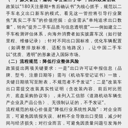
政策以
“180
天注册期
+
售后确认书
”
为核心抓手，规范以二
手车名义出口新车的模式。看见这一管控将引导行业聚
焦
“
真实二手车
”
的价值挖掘：企业需从
“
单纯追求出口数
量
”
，转向
“
提升二手车品质与信息透明度
”——
例如建立二
手车检测评估体系，向海外消费者如实披露车况（如行驶
里程、维修记录）；针对不同出口国标准，优化车辆配置
（如调整排放标准、适配当地路况），让中国二手车
以
“
优质、透明
”
的形象进入国际市场。
（二）流程规范：降低行业整体风险
政策提出两项关键要求：一是
“
出口许可证申报信息（品
牌、型号、注册日期等）需与《机动车登记证书》一致，
关键日期填写至附表，不规范者不予发证
”
；二是
“
改装车
出口需提交改装真实性证明（含改装内容、前后对比照
片、底盘采购协议等），未列入工信部《道路机动车辆生
产企业及产品公告》、无强制认证的，不予发证
”
。
流程规范的核心价值是
“
降低行业系统性风险
”
：对企业而
言，可避免因填报失误、材料不全导致出口受阻，减少时
间与经济损失；对行业而言，可避免因质量问题引发海外