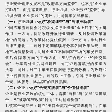
行业安全健康发展不是
“
政府单方面监管
”
，也不是
“
企业单
打独斗
”
，而是需要政府、行业组织、企业形成
“
监管引导
-
组织协调
-
企业实践
”
的闭环，共同筑牢发展根基。
（一）行业组织：做好
“
桥梁纽带
”
与
“
自律推动者
”
中国汽车流通协会将积极发挥行业组织
“
承上启下
”
的关键
作用：一方面，协助政府开展行业调研，及时反馈政策落
地中的问题，为政策优化提供依据；另一方面，推动行业
自律常态化
——
通过不定期解读与分享各国政策法规、当
地市场信息反馈，明确企业在不同国家市场的车况披露、
售后保障等方面的工作方向；组织
“
合规企业经验交流
会
”
，分享海外售后网点建设、许可证规范填报的实操方
法等。同时，对二手车出口数据进行监测分析，为政府和
行业提供高质量服务。通过以上工作，引导行业形成
“
比
合规、比服务、比品牌
”
的良性氛围。
（二）企业：做好
“
合规实践者
”
与
“
价值创造者
”
企业是行业发展的核心主体，需将
“
自律
”
与
“
发展
”
深度融
合，从
“
被动遵守政策
”
转向
“
主动创造价值
”
：
1.
筑牢合规底线：建立
“
出口全流程合规审查机制
”
，在车
辆筛选、证件准备、许可证填报、售后保障等环节确保每