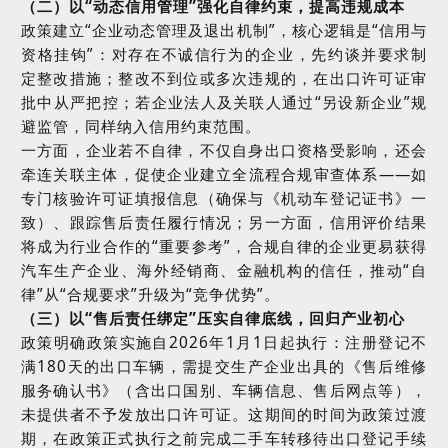
（二）以
“
动态信用管理
”
强化自律约束，提高违规成本
政策建立
“
企业动态管理及退出机制
”
，核心逻辑是
“
信用与
资格挂钩
”
：对存在不诚信行为的企业，先约谈并要求制
定整改措施；整改不到位或多次违规的，在出口许可证审
批中从严把控；若企业法人及关联人通过
“
另设新企业
”
规
避监管，同样纳入信用约束范围。
一方面，企业若不自律，不仅自身出口资格受影响，还会
牵连关联主体，促使企业建立全流程合规审查体系
——
如
专门核验许可证填报信息（确保与《机动车登记证书》一
致）、跟踪售后责任履行情况；另一方面，信用评价结果
将成为行业合作的
“
重要参考
”
，合规自律的企业更易获得
汽车生产企业、海外经销商、金融机构的信任，推动
“
自
律
”
从
“
合规要求
”
升级为
“
竞争优势
”
。
（三）以
“
售后责任绑定
”
压实自律底线，回归产业初心
政策明确政策实施自
2026
年
1
月
1
日起执行：注册登记不
满
180
天的出口车辆，需提交生产企业出具的《售后维修
服务确认书》（含出口国别、车辆信息、售后网点等），
未提供者不予发放出口许可证。这期间的时间为政策过渡
期，在政策正式执行之前完成二手车转移待出口登记手续