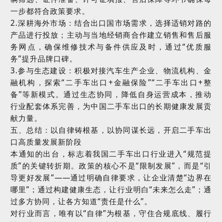
一步都符合政策要求。
2.
深耕海外市场：结合出口国市场需求，选择适销对路的
产品进行投放；主动与当地经销商合作建立销售和售后服
务网点，确保维修技术与备件供应及时，通过
“
优质服
务
”
提升品牌口碑。
3.
参与生态建设：积极对接汽车生产企业、物流机构、金
融机构，探索
“
二手车出口
+
金融保险
”“
二手车出口
+
整
备
”
等新模式。通过生态协同，降低自身运营成本，推动
行业配套体系完善，为中国二手车出口的长期健康发展贡
献力量。
五、总结：以自律铸根基，以协同谋长远，开启二手车出
口高质量发展新阶段
本通知的出台，标志着我国二手车出口行业进入
“
规范提
质
”
的关键转折期。政策的核心不是
“
限制发展
”
，而是
“
引
导更好发展
”——
通过明确自律要求，让企业清楚
“
边界在
哪里
”
；通过构建健康生态，让行业明白
“
未来怎么走
”
；通
过多方协同，让各方知道
“
责任是什么
”
。
对行业而言，唯有以
“
自律
”
为根基，守住合规底线、履行