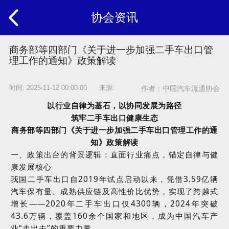
协会资讯
商务部等四部门《关于进一步加强二手车出口管
理工作的通知》政策解读
时间: 2025-11-12 00:00:00 来源:
作者：中国汽车流通协会
以行业自律为基石，以协同发展为路径
筑牢二手车出口健康生态
商务部等四部门《关于进一步加强二手车出口管理工作的通
知》政策解读
一、政策出台的背景逻辑：直面行业痛点，锚定自律与健
康发展核心
我国二手车出口自
2019
年试点启动以来，凭借
3.59
亿辆
汽车保有量、成熟供应链及高性价比优势，实现了跨越式
增长
——2020
年二手车出口仅
4300
辆，
2024
年突破
43.6
万辆，覆盖
160
余个国家和地区，成为中国汽车产
业
“
走出去
”
的重要力量。