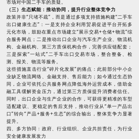
市场对中国二手车的质疑。
（三）生态赋能：推动协同，提升行业整体竞争力
政策并非
“
只堵不疏
”
，而是通过多项支持措施构建
“
二手车
出口健康生态
”
：一是支持企业利用贸易促进平台开拓多
元化市场，鼓励在重点市场建立
“
展示交易
+
仓储
+
物流
”
综
合服务网点；二是推动出口企业与汽车生产企业、物流机
构、金融机构、第三方质保机构合作，完善供应链配套；
三是探索
“
一站式
”
二手车出口交易市场，整合整备、检
测、报关、物流等服务。
这些措施直击行业
“
碎片化发展
”
的痛点：此前部分中小企
业缺乏物流网络、金融支持、售后能力；如今通过生态协
同，企业可依托公共服务网点降低海外运营成本，借助金
融工具缓解资金压力，通过第三方质保提升消费者信任。
同时，出口企业与生产企业的合作，可获得更精准的车型
适配建议、更稳定的售后支持，推动行业从
“
单一产品出
口
”
转向
“
产品
+
服务
+
生态
”
的综合输出，整体竞争力显著
提升。
四、多方协同：政府、行业组织、企业共担责任，为行业
安全健康发展发力