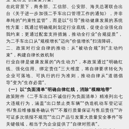
在此背景下，商务部、工信部、公安部、海关总署联合出
台《关于进一步加强二手车出口管理工作的通知》，并非
单纯的
“
约束性监管
”
，而是以
“
引导
”
推动健康发展的系统
性方案：既通过明确规则划定行业底线，促使企业强化自
我约束；更通过配套支持措施，推动全行业
“
合规提质
”
，
为二手车出口从
“
规模增长
”
迈向
“
价值增长
”
扫清障碍。
二、政策对行业自律的推动：从
“
被动合规
”
到
“
主动约
束
”
，构建自律长效机制
行业自律是健康发展的
“
内生动力
”
，本政策通过
“
明确红
线、强化信用、绑定责任
”
三大维度，将自律要求转化为
企业可落地、可执行的行为准则，推动自律从
“
道德倡
导
”
变为
“
生存必需
”
。
（一）以
“
负面清单
”
明确自律红线，消除
“
模糊地带
”
政策附件《二手车出口不诚信行为负面清单》精准列出七
大违规行为，涵盖
“
出口禁止类车辆
”“
伪造机动车登记证
书
/
售后维修服务确认书
”“
不履行质量保证与售后责任
”“
许
可证多次填报不规范
”“
出口产品引发重大质量安全事件
”
等
关键领域，相当于为企业提供了
“
自律对照表
”
。