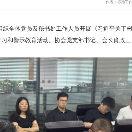
作者：标准工
组织全体党员及
秘书处工作人员
开展《习近平关于
学习
和警示教育
活动。
协会
党支部书记
、
会长肖政三