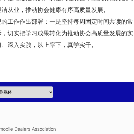
廉洁从业
，
推动协会健康有序高质量发展
。
观的
工作作出部署：
一是坚持
每周固定
时间共读的
常
际，切实把学习成果转化为推动协会高质量发展的实
习
、深入
实践
，以上率下
，
真学实干
。