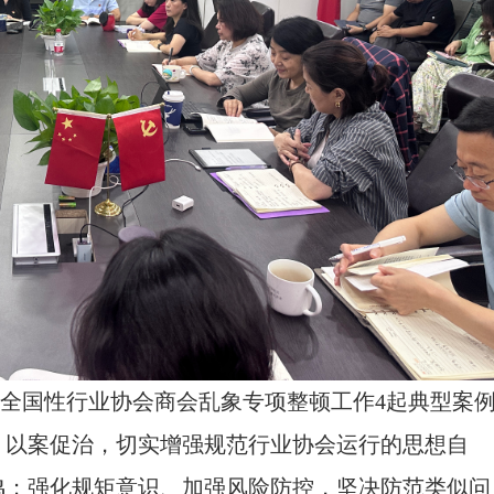
全国性行业协会商会乱象专项整顿工作4起典型案
、以案促治
，
切实增强规范行业协会运行的思想自
鸣
；
强化规矩意识
、
加强风险防控
，
坚决防范类似问