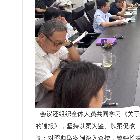
会议
还
组织全体人员共同学习《关于
的通报》，坚持以案为鉴、以案促改
觉
；
对照典型案例深入查摆
，
警钟长