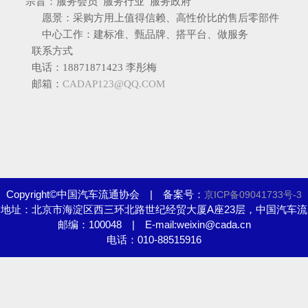
宗旨：服务会员 服务行业 服务政府
愿景：采购方用上值得信赖、高性价比的售后零部件
中心工作：建标准、甄品牌、搭平台、做服务
联系方式
电话：18871871423
李彤梅
邮箱：
CADAP123@QQ.COM
Copyright©中国汽车流通协会 | 备案号：
京ICP备09041733号-3
地址：北京市海淀区西三环北路世纪经贸大厦A座23层，中国汽车流
邮编：100048 | E-mail:weixin@cada.cn
通协会
电话：010-88515916