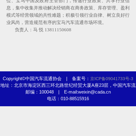
位、宝马中国及政府主管部门，传递行业政策、共享行业信
息，集中收集并推动解决经销商在商务政策、库存管理、盈利
模式等经营领域的共性难题；积极引领行业自律、树立良好行
业风尚，营造规范有序的宝马汽车流通市场环境。
负责人：马 悦 13811150608
Copyright©中国汽车流通协会 | 备案号：
京ICP备09041733号-3
地址：北京市海淀区西三环北路世纪经贸大厦A座23层，中国汽车流
邮编：100048 | E-mail:weixin@cada.cn
通协会
电话：010-88515916