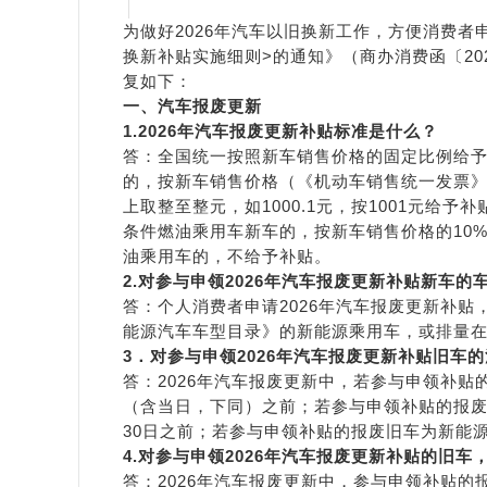
为做好2026年汽车以旧换新工作，方便消费者
换新补贴实施细则>的通知》（商办消费函〔20
复如下：
一、汽车报废更新
1.
202
6
年汽车报废更新补贴标准是什么
？
答：全国统一按照新车销售价格的固定比例给
的，按新车销售价格（《机动车销售统一发票》
上取整至整元，如1000.1元，按1001元给
条件燃油乘用车新车的，按新车销售价格的10%
油乘用车的，不给予补贴。
2.
对参与申领2026年汽车
报废
更新补贴
新车
的
答：个人消费者申请2026年汽车报废更新补
能源汽车车型目录》的新能源乘用车，或排量在
3
．
对参与申领
2026年汽车报废更新补贴旧车
的
答：2026年汽车报废更新中，若参与申领补贴
（含当日，下同）之前；若参与申领补贴的报废
30日之前；若参与申领补贴的报废旧车为新能源
4
.对参与申领2026年汽车报废更新补贴
的
旧车
答：2026年汽车报废更新中，参与申领补贴