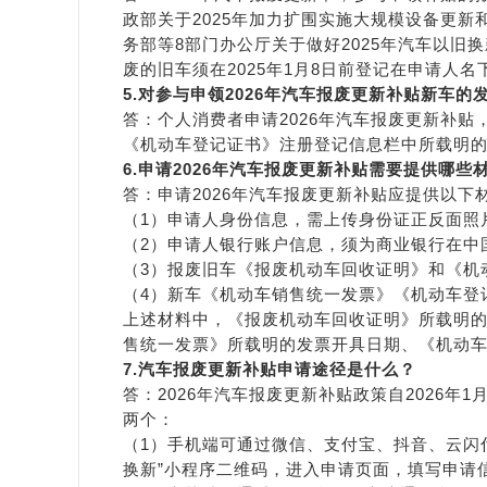
政部关于2025年加力扩围实施大规模设备更新
务部等8部门办公厅关于做好2025年汽车以旧
废的旧车须在2025年1月8日前登记在申请人名
5
.对参与申领202
6
年汽车报废更新补贴新车的
答：个人消费者申请2026年汽车报废更新补
《机动车登记证书》注册登记信息栏中所载明
6
.申请
2026年
汽车报废更新补贴需要提供哪些
答：申请2026年汽车报废更新补贴应提供以下
（1）申请人身份信息，需上传身份证正反面照
（2）申请人银行账户信息，须为商业银行在中
（3）报废旧车《报废机动车回收证明》和《机
（4）新车《机动车销售统一发票》《机动车登
上述材料中，《报废机动车回收证明》所载明
售统一发票》所载明的发票开具日期、《机动车登
7
.汽车报废更新补贴
申请途径是什么？
答：2026年汽车报废更新补贴政策自2026
两个：
（1）手机端可通过微信、支付宝、抖音、云闪付
换新”小程序二维码，进入申请页面，填写申请