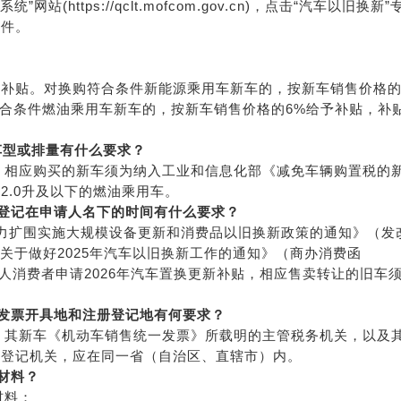
https://qclt.mofcom.gov.cn)，点击“汽车以旧换新”
附件。
予补贴。对换购符合条件新能源乘用车新车的，按新车销售价格
符合条件燃油乘用车新车的，按新车销售价格的6%给予补贴，补
车型或排量
有
什么要求
？
贴，相应购买的新车须为纳入工业和信息化部《减免车辆购置税的
2.0升及以下的燃油乘用车。
登记在申请人名下的时间
有什么要求？
年加力扩围实施大规模设备更新和消费品以旧换新政策的通知》（发
厅关于做好2025年汽车以旧换新工作的通知》（商办消费函
个人消费者申请2026年汽车置换更新补贴，相应售卖转让的旧车
发票开具地和注册登记地有何要求？
贴，其新车《机动车销售统一发票》所载明的主管税务机关，以及
的登记机关，应在同一省（自治区、直辖市）内。
材料？
材料：