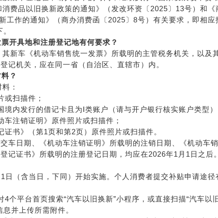
和消费品以旧换新政策的通知》（发改环资〔2025〕13号）和《
换新工作的通知》（商办消费函〔2025〕8号）有关要求，即相应
下。
发票开具地和注册登记地有何要求？
贴，其新车《机动车销售统一发票》所载明的主管税务机关，以及
的登记机关，应在同一省（自治区、直辖市）内。
材料？
材料：
片或扫描件；
国境内发行的借记卡且为Ⅰ类账户（请与开户银行核实账户类型）
动车注销证明》原件照片或扫描件；
记证书》（第1页和第2页）原件照片或扫描件。
的交车日期、《机动车注销证明》所载明的注销日期、《机动车
记证书》所载明的注册登记日期，均应在2026年1月1日之后
年1月1日（含当日，下同）开始实施。个人消费者提交补贴申请途径
4个平台首页搜索“汽车以旧换新”小程序，或直接扫描“汽车以
信息并上传所需附件。