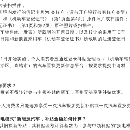
片或扫描件；
国境内发行的借记卡且为Ⅰ类账户（请与开户银行核实账户类型）
》和《机动车登记证书》（第1页至第4页）原件照片或扫描件；
记证书》（第1页和第2页）原件照片或扫描件。
动车销售统一发票》所载明的开票日期，以及转让的乘用车旧车
记日期和新购置乘用车《机动车登记证书》所载明的注册登记日
年1月1日开始实施，个人消费者应通过登录补贴受理地（《机动车销
自治区、直辖市）的汽车置换更新信息平台，按要求提交申请材
何要求？
消费者不得转让参与申领补贴的新车，否则无法享受补贴优惠。
位个人消费者只能选择享受一次汽车报废更新补贴或一次汽车置换
换电模式”新能源汽车，补贴金额如何计算？
车以旧换新补贴，其补贴金额计算基数为：参与申领补贴的“换电