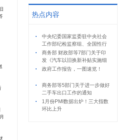
旧
热点内容
答
中央纪委国家监委驻中央社会
工作部纪检监察组、全国性行
车
业协会商会党委举办全国性行
向
商务部 财政部等7部门关于印
业协会商会党纪学习教育专题
发《汽车以旧换新补贴实施细
辅导报告会
燃
则》的通知
政府工作报告，一图速览！
商务部等5部门关于进一步做好
新
二手车出口工作的通知
1月份PMI数据出炉！三大指数
环比上升
日
月
财