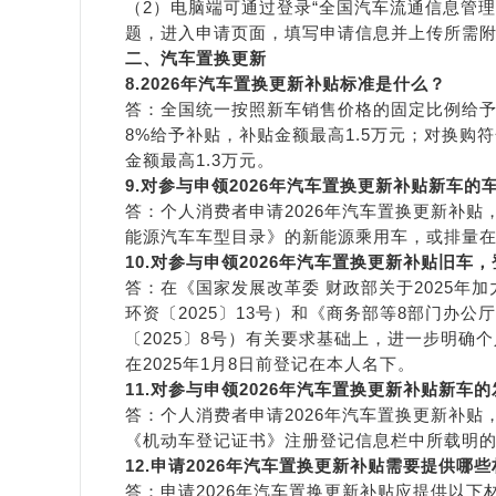
（2）电脑端可通过登录“全国汽车流通信息管理系统”网站(
题，进入申请页面，填写申请信息并上传所需
二、汽车置换更新
8.
2026年汽车置换更新补贴标准是什么
？
答：全国统一按照新车销售价格的固定比例给
8%给予补贴，补贴金额最高1.5万元；对换购
金额最高1.3万元。
9.
对参与申领2026年汽车
置换
更新补贴
新车
的
答：个人消费者申请2026年汽车置换更新补
能源汽车车型目录》的新能源乘用车，或排量在
10.
对参与申领2026年汽车
置换
更新补贴旧车
，
答：在《国家发展改革委 财政部关于2025
环资〔2025〕13号）和《商务部等8部门办公
〔2025〕8号）有关要求基础上，进一步明确
在2025年1月8日前登记在本人名下。
11
.对参与申领202
6
年汽车
置换
更新补贴新车的
答：个人消费者申请2026年汽车置换更新补
《机动车登记证书》注册登记信息栏中所载明
12.
申请
2026年
汽车
置换
更新补贴需要提供哪些
答：申请2026年汽车置换更新补贴应提供以下