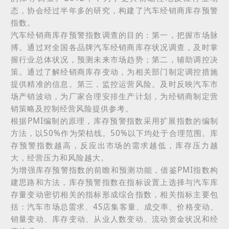
态，协会经过半年多的研究，构建了汽车经销商库存预警
指数。
汽车经销商库存预警指数调查的目的：第一，把握市场脉
搏。通过对全国各品牌汽车经销商库存状况调查，及时掌
握行业总体状况，预测未来市场趋势；第二，辅助调控决
策。通过了解经销商库存变动，为相关部门制定调控措施
提供精准的信息。第三，监控运营风险。及时反映汽车市
场产销波动，为厂家合理安排生产计划，为经销商制定营
销策略及控制经营风险提供参考。
根据
PMI
编制的原理，库存预警指数采用扩展指数的编制
方法，以
50%
作为荣枯线。
50%
以下均处于合理范围。库
存预警指数越高，反应出市场的需求越低，库存压力越
大，经营压力和风险越大。
为增强库存预警指数的前瞻和预测功能，借鉴
PMI
指数构
建思路和方法，库存预警指数在指标设置上选择与汽车库
存量变动密切相关的指标形成综合指数，相关指标主要包
括：汽车市场总需求、
4S
店集客量、成交率、价格变动、
销量变动、库存变动、从业人数变动、流动资金状况和经