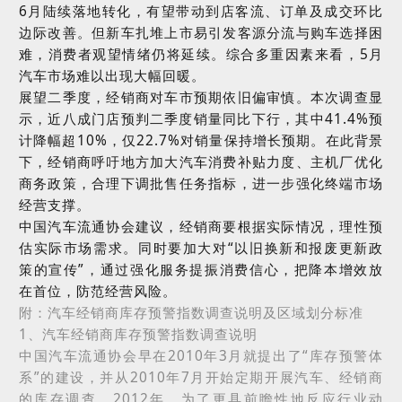
6
月陆续落地转化，有望带动到店客流、订单及成交环比
边际改善。但新车扎堆上市易引发客源分流与购车选择困
难，消费者观望情绪仍将延续。综合多重因素来看，
5
月
汽车市场难以出现大幅回暖。
展望二季度，经销商对车市预期依旧偏审慎。本次调查显
示，近八成门店预判二季度销量同比下行，其中
41.4%
预
计降幅超
10%
，仅
22.7%
对销量保持增长预期。在此背景
下，经销商呼吁地方加大汽车消费补贴力度、主机厂优化
商务政策，合理下调批售任务指标，进一步强化终端市场
经营支撑。
中国汽车流通协会建议，经销商要根据实际情况，理性预
估实际市场需求。同时要加大对“以旧换新和报废更新政
策的宣传”，通过强化服务提振消费信心，把降本增效放
在首位，防范经营风险
。
附：汽车经销商库存预警指数调查说明及区域划分标准
1
、
汽车经销商库存预警指数调查说明
中国汽车流通协会早在
2010
年
3
月就提出了“库存预警体
系”的建设，并从
2010
年
7
月开始定期开展汽车、经销商
的库存调查。
2012
年，为了更具前瞻性地反应行业动