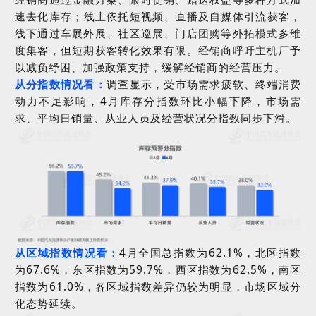
速
去化库存
；线上依托短视频、直播及自媒体引流获客，
线下通过车展外展、社区巡展、门店团购等外拓模式多维
度集客，但短期获客转化效果有限。经销商呼吁主机厂予
以减负纾困、加强政策支持，缓解经销商的经营压力。
从分指数情况看
：
调查显示，受市场需求疲软、终端消费
动力不足影响，
4
月库存分指数环比小幅下降，市场需
求、平均日销量、从业人员及经营状况分指数同步下滑。
从区域指数情况看：
4
月全国总指数为
62.1%
，北区指数
为
67.6%
，东区指数为
59.7%
，西区指数为
62.5%
，南区
指数为
61.0%
，各区域指数差异仍较为明显，市场区域分
化态势延续。