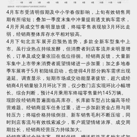
4
月车市受清明假期及中小学春假影响，上旬有效销售周
期有所缩短；叠加一季度末集中冲量提前透支购车需求，
4
月开局成交节奏明显放缓，终端零售表现较
3
月环比走
弱，经销商整体库存水平相对较高。
4
月下旬北京车展开启预热造势，多款全新车型集中上
市。虽行业热点持续发酵，但消费者到店客流并未明显增
长，订单及成交量依旧在低位徘徊。经销商反馈，大量新
车集中上市带来消费者观望情绪进一步加重；加之多地春
季车展将于
5
月初陆续启动，也使得
4
月部分购车需求出现
递延。调查显示，短期市场成交动能显著疲软，超六成经
销商
4
月销量较
3
月环比下滑，仅少数门店实现环比小幅增
长。综合判断，预计
4
月乘用车终端零售量约
145
万辆。
现阶段经销商普遍面临高库存、长库龄车型占比偏高等经
营难题。经销商提车任务过重，进一步加剧资金占用与周
转压力；终端价格持续倒挂、新车销售毛利不断压缩，同
时到店客流与有效线索减少，客户观望情绪浓厚、成交周
期拉长，经销商经营压力持续加大。
经销商通过金融方案、限时促销、赠送权益等多种方式加